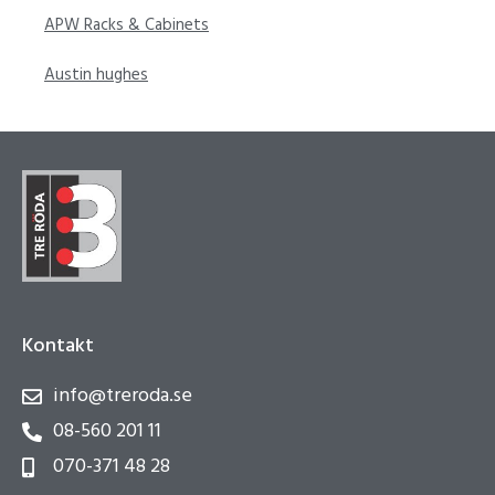
APW Racks & Cabinets
Austin hughes
Kontakt
info@treroda.se
08-560 201 11
070-371 48 28