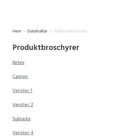
Hem
>
Datahallar
>
Skåp/racks/stativ
Produktbroschyrer
Retex
Cannon
Verotec 1
Verotec 2
Subracks
Verotec 4