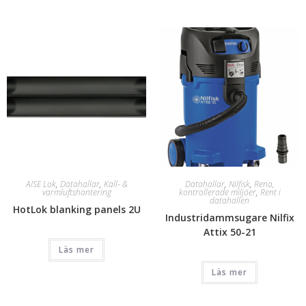
AISE Lok
,
Datahallar
,
Kall- &
Datahallar
,
Nilfisk
,
Rena,
varmluftshantering
kontrollerade miljöer
,
Rent i
datahallen
HotLok blanking panels 2U
Industridammsugare Nilfix
Attix 50-21
Läs mer
Läs mer