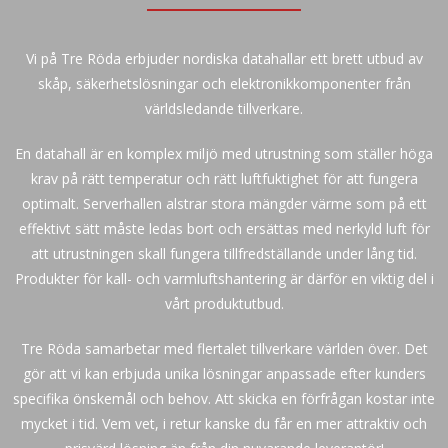
Vi på Tre Röda erbjuder nordiska datahallar ett brett utbud av
skåp, säkerhetslösningar och elektronikkomponenter från
världsledande tillverkare.
En datahall är en komplex miljö med utrustning som ställer höga
krav på rätt temperatur och rätt luftfuktighet för att fungera
optimalt. Serverhallen alstrar stora mängder värme som på ett
effektivt sätt måste ledas bort och ersättas med nerkyld luft för
att utrustningen skall fungera tillfredställande under lång tid.
Produkter för kall- och varmluftshantering är därför en viktig del i
vårt produktutbud.
Tre Röda samarbetar med flertalet tillverkare världen över. Det
gör att vi kan erbjuda unika lösningar anpassade efter kunders
specifika önskemål och behov. Att skicka en förfrågan kostar inte
mycket i tid. Vem vet, i retur kanske du får en mer attraktiv och