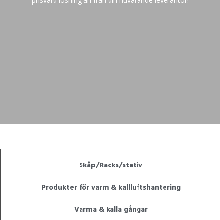
prisvärd lösning än från din nuvarande leverantör!
Skåp/Racks/stativ
Produkter för varm & kallluftshantering
Varma & kalla gångar