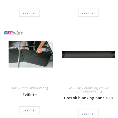
Läs mer
Läs mer
Kall- & varmluftshantering
AISE Lok
,
Datahallar
,
Kall- &
varmluftshantering
Eziflute
HotLok blanking panels 1U
Läs mer
Läs mer