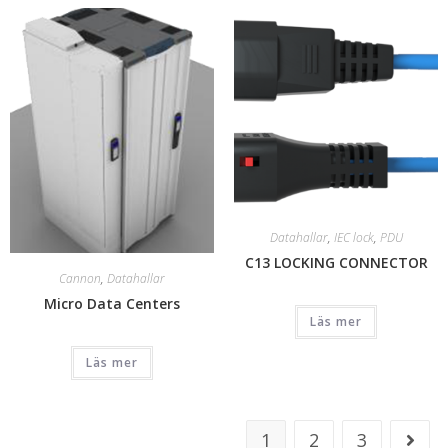
Datahallar
,
IEC lock
,
PDU
C13 LOCKING CONNECTOR
Cannon
,
Datahallar
Micro Data Centers
Läs mer
Läs mer
1
2
3