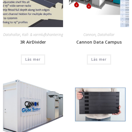
Datahallar
,
Kall- & varmluftshantering
Cannon
,
Datahallar
3R AirDivider
Cannon Data Campus
Läs mer
Läs mer