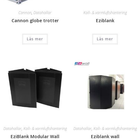
Cannon
,
Datahallar
Kall- & varmluftshantering
Cannon globe trotter
Eziblank
Läs mer
Läs mer
Datahallar
,
Kall- & varmluftshantering
Datahallar
,
Kall- & varmluftshantering
EziBlank Modular Wall
Eziblank wall