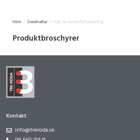
Hem
>
Datahallar
>
Kall- & varmluftshantering
Produktbroschyrer
Kontakt
info@treroda.se