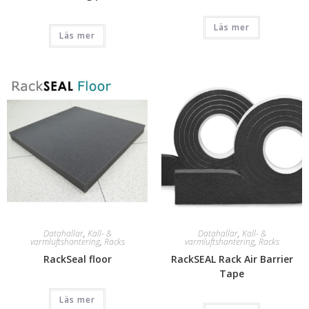
Läs mer
Läs mer
Datahallar
,
Kall- &
Datahallar
,
Kall- &
varmluftshantering
,
Racks
varmluftshantering
,
Racks
RackSeal floor
RackSEAL Rack Air Barrier
Tape
Läs mer