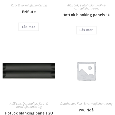
Kall- & varmluftshantering
AISE Lok
,
Datahallar
,
Kall- &
varmluftshantering
Eziflute
HotLok blanking panels 1U
Läs mer
Läs mer
AISE Lok
,
Datahallar
,
Kall- &
Datahallar
,
Kall- & varmluftshantering
varmluftshantering
PVC ridå
HotLok blanking panels 2U