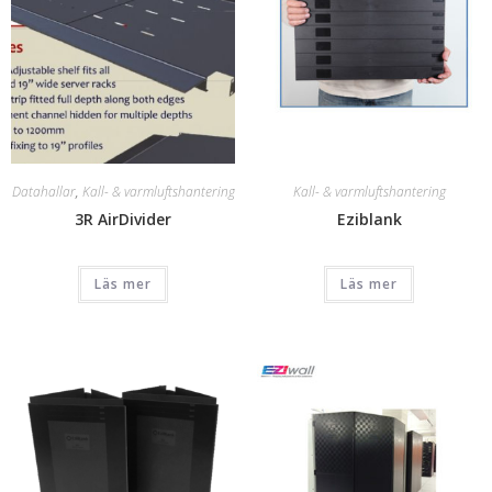
Datahallar
,
Kall- & varmluftshantering
Kall- & varmluftshantering
3R AirDivider
Eziblank
Läs mer
Läs mer