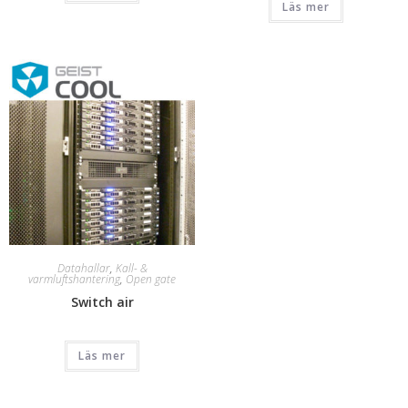
Läs mer
Datahallar
,
Kall- &
varmluftshantering
,
Open gate
Switch air
Läs mer